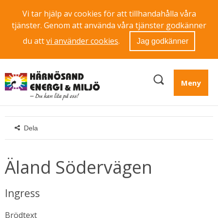
Vi tar hjälp av cookies för att tillhandahålla våra
tjänster. Genom att använda våra tjänster godkänner
du att
vi använder cookies
.
Jag godkänner
Meny
Dela
Äland Södervägen
Ingress
Brödtext