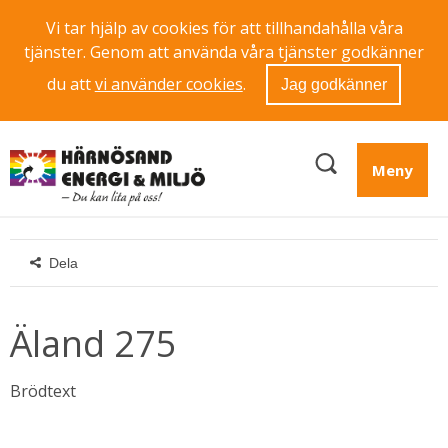
Vi tar hjälp av cookies för att tillhandahålla våra
tjänster. Genom att använda våra tjänster godkänner
du att
vi använder cookies
.
Jag godkänner
Meny
Dela
Äland 275
Brödtext