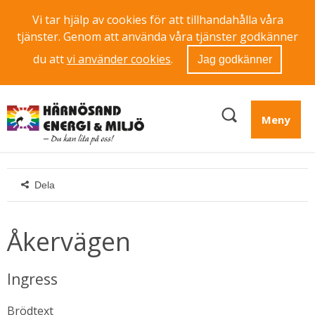
Vi tar hjälp av cookies för att tillhandahålla våra
tjänster. Genom att använda våra tjänster godkänner
du att
vi använder cookies
.
Jag godkänner
Meny
Dela
Åkervägen
Ingress
Brödtext