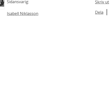
Sidansvarig:
Skriv ut
|
Dela
Isabell Niklasson
raler
lning