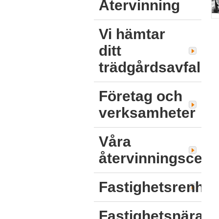
Återvinning
Vi hämtar
ditt
trädgårdsavfall!
Företag och
verksamheter
Våra
återvinningscent
Fastighetsrenhål
Fastighetsnära