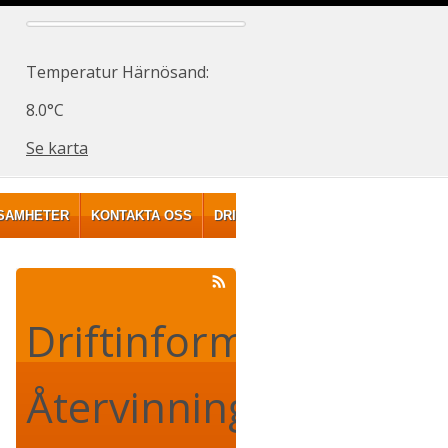
Temperatur Härnösand:
8.0°C
Se karta
SAMHETER
KONTAKTA OSS
DRIFTINFORMATION
MINA SIDOR
Driftinformation 
Återvinning