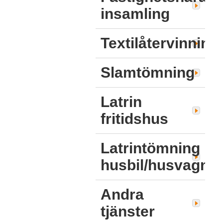
insamling
Textilåtervinning
Slamtömning
Latrin
fritidshus
Latrintömning
husbil/husvagn
Andra
tjänster