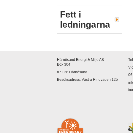
Fett i
ledningarna
Härnösand Energi & Miljö AB
Te
Box 304 
Vid
871 26 Härnösand
06
Besöksadress: Västra Ringvägen 125
in
ku