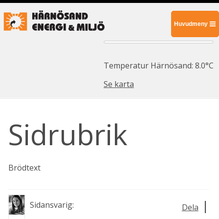
Huvudmeny
Temperatur Härnösand: 8.0°C
Se karta
Sidrubrik
Brödtext
|
Sidansvarig:
Dela