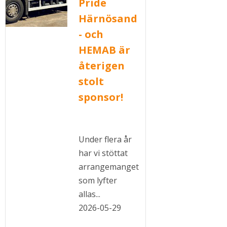
Pride
Härnösand
i nytt fönster.
- och
HEMAB är
återigen
stolt
sponsor!
Under flera år
har vi stöttat
arrangemanget
som lyfter
allas...
2026-05-29