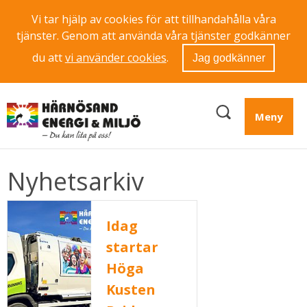
Vi tar hjälp av cookies för att tillhandahålla våra
tjänster. Genom att använda våra tjänster godkänner
du att
vi använder cookies
.
Jag godkänner
Meny
Nyhetsarkiv
Idag
startar
Höga
Kusten