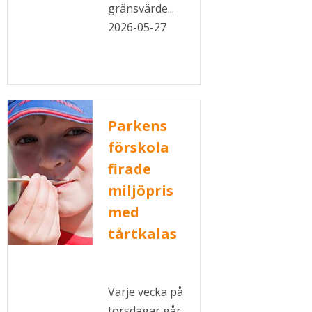
gränsvärde...
2026-05-27
Parkens
förskola
firade
miljöpris
med
tårtkalas
Varje vecka på
torsdagar går