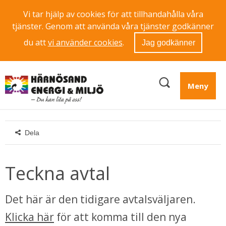
Vi tar hjälp av cookies för att tillhandahålla våra
tjänster. Genom att använda våra tjänster godkänner
du att
vi använder cookies
.
Jag godkänner
Meny
Dela
Teckna avtal
Det här är den tidigare avtalsväljaren. 
Klicka här
 för att komma till den nya 