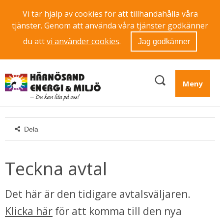
Vi tar hjälp av cookies för att tillhandahålla våra
tjänster. Genom att använda våra tjänster godkänner
du att
vi använder cookies
.
Jag godkänner
Meny
Dela
Teckna avtal
Det här är den tidigare avtalsväljaren. 
Klicka här
 för att komma till den nya 