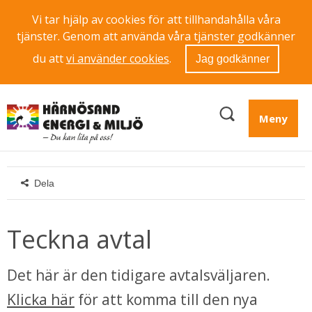
Vi tar hjälp av cookies för att tillhandahålla våra
tjänster. Genom att använda våra tjänster godkänner
du att
vi använder cookies
.
Jag godkänner
Meny
Dela
Teckna avtal
Det här är den tidigare avtalsväljaren. 
Klicka här
 för att komma till den nya 