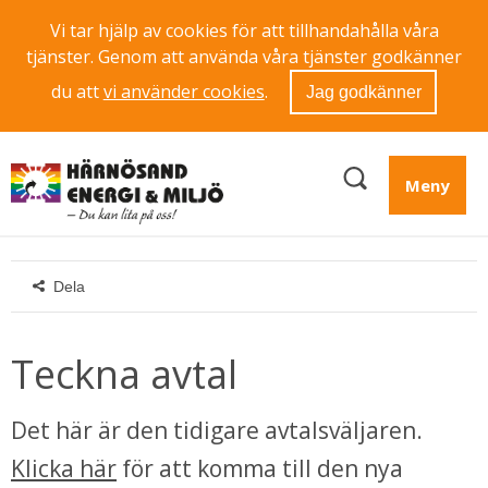
Vi tar hjälp av cookies för att tillhandahålla våra
tjänster. Genom att använda våra tjänster godkänner
du att
vi använder cookies
.
Jag godkänner
Meny
Dela
Teckna avtal
Det här är den tidigare avtalsväljaren. 
Klicka här
 för att komma till den nya 