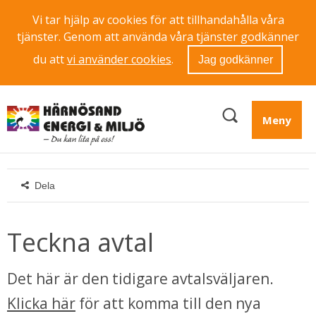
Vi tar hjälp av cookies för att tillhandahålla våra
tjänster. Genom att använda våra tjänster godkänner
du att
vi använder cookies
.
Jag godkänner
Meny
Dela
Teckna avtal
Det här är den tidigare avtalsväljaren. 
Klicka här
 för att komma till den nya 