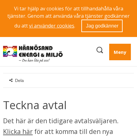
Vi tar hjälp av cookies för att tillhandahålla våra
tjänster. Genom att använda våra tjänster godkänner
du att
vi använder cookies
.
Jag godkänner
Meny
Dela
Teckna avtal
Det här är den tidigare avtalsväljaren. 
Klicka här
 för att komma till den nya 