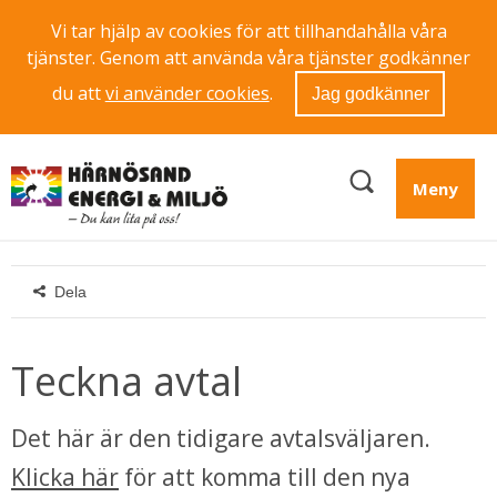
Vi tar hjälp av cookies för att tillhandahålla våra
tjänster. Genom att använda våra tjänster godkänner
du att
vi använder cookies
.
Jag godkänner
Meny
Dela
Teckna avtal
Det här är den tidigare avtalsväljaren. 
Klicka här
 för att komma till den nya 