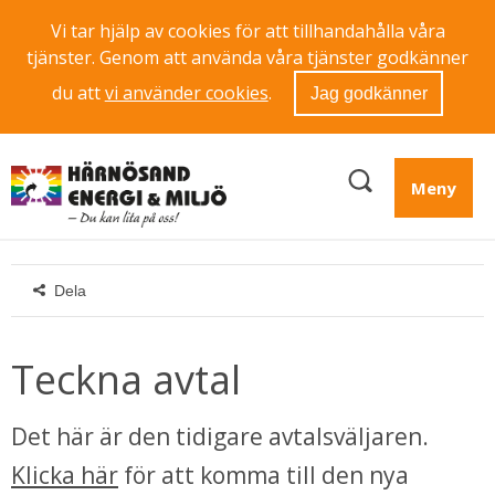
Vi tar hjälp av cookies för att tillhandahålla våra
tjänster. Genom att använda våra tjänster godkänner
du att
vi använder cookies
.
Jag godkänner
Meny
Dela
Teckna avtal
Det här är den tidigare avtalsväljaren. 
Klicka här
 för att komma till den nya 