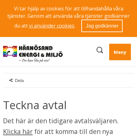
Vi tar hjälp av cookies för att tillhandahålla våra
tjänster. Genom att använda våra tjänster godkänner
du att
vi använder cookies
.
Jag godkänner
Meny
Dela
Teckna avtal
Det här är den tidigare avtalsväljaren. 
Klicka här
 för att komma till den nya 