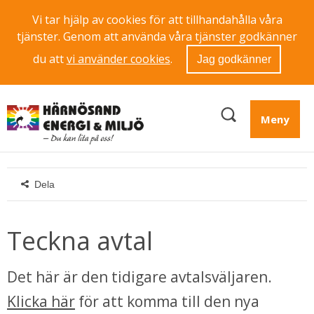
Vi tar hjälp av cookies för att tillhandahålla våra
tjänster. Genom att använda våra tjänster godkänner
du att
vi använder cookies
.
Jag godkänner
Meny
Dela
Teckna avtal
Det här är den tidigare avtalsväljaren. 
Klicka här
 för att komma till den nya 