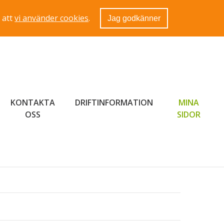
 att
vi använder cookies
.
Jag godkänner
KONTAKTA
DRIFTINFORMATION
MINA
LÄNK 
OSS
SIDOR