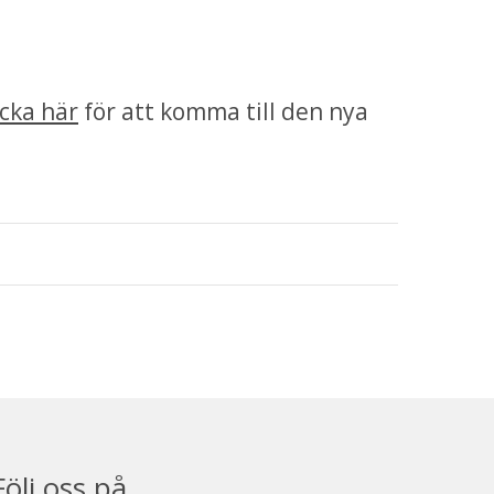
icka här
 för att komma till den nya 
Följ oss på