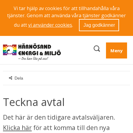
Vi tar hjälp av cookies för att tillhandahålla våra
tjänster. Genom att använda våra tjänster godkänner
du att
vi använder cookies
.
Jag godkänner
Meny
Dela
Teckna avtal
Det här är den tidigare avtalsväljaren. 
Klicka här
 för att komma till den nya 