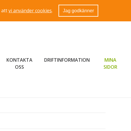
 att
vi använder cookies
.
Jag godkänner
KONTAKTA
DRIFTINFORMATION
MINA
LÄNK 
OSS
SIDOR